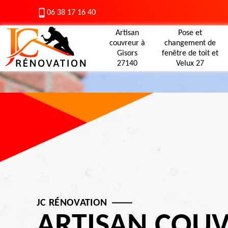
06 38 17 16 40
Artisan
Pose et
couvreur à
changement de
Gisors
fenêtre de toit et
27140
Velux 27
JC RÉNOVATION
ARTISAN COU