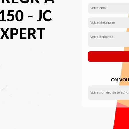
50 - JC
EXPERT
ON VOU