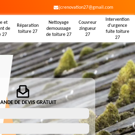
jcrenovation27@gmail.com
Intervention
e et
Nettoyage
Couvreur
Réparation
d'urgence
nt de
demoussage
zingueur
toiture 27
fuite toiture
e 27
de toiture 27
27
27
ANDE DE DEVIS GRATUIT