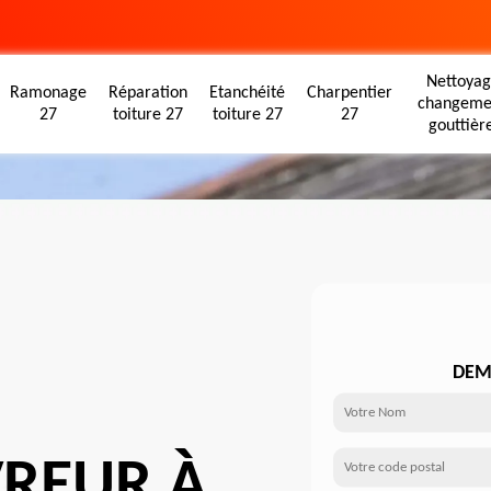
Nettoyag
Ramonage
Réparation
Etanchéité
Charpentier
changeme
27
toiture 27
toiture 27
27
gouttièr
DEM
VREUR À