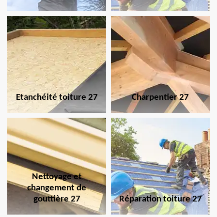
Etanchéité toiture 27
Charpentier 27
Nettoyage et
changement de
gouttière 27
Réparation toiture 27