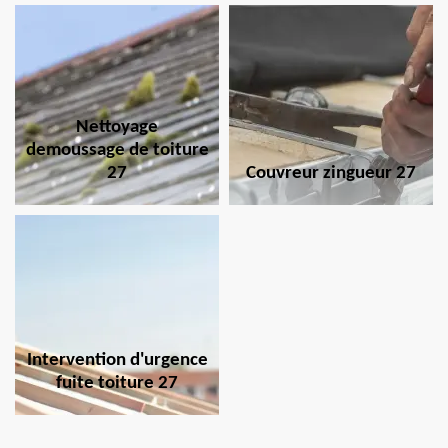
Nettoyage
demoussage de toiture
27
Couvreur zingueur 27
Intervention d'urgence
fuite toiture 27